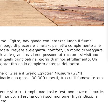
iamo l’Egitto, navigando con lentezza lungo il fiume
 luogo di piacere e di relax, perfetto complemento alle
regala. Nayera è eleganza, comfort, un modo di viaggiare
 dove le grandi navi non possono attraccare, si visitano
n quelli principali nei giorni di minor affollamento. Un
̀ garantita dalla completa assenza dei motori.
iana di Giza e il Grand Egyptian Museum (GEM)!
inario con quasi 100.000 reperti, tra cui il famoso tesoro
rende vita tra templi maestosi e testimonianze millenarie.
el mondo, affascina con i suoi monumenti grandiosi, le
tero.