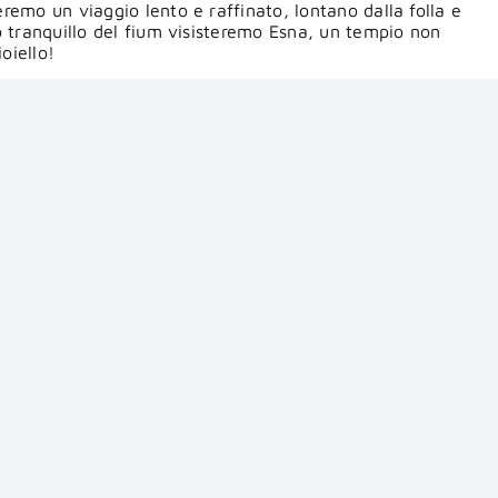
remo un viaggio lento e raffinato, lontano dalla folla e
o tranquillo del fium visisteremo Esna, un tempio non
oiello!
a magia del Nilo, Philae e Abu Simbel, gioielli del
sita a un villaggio tradizionale al te’ time presso uno