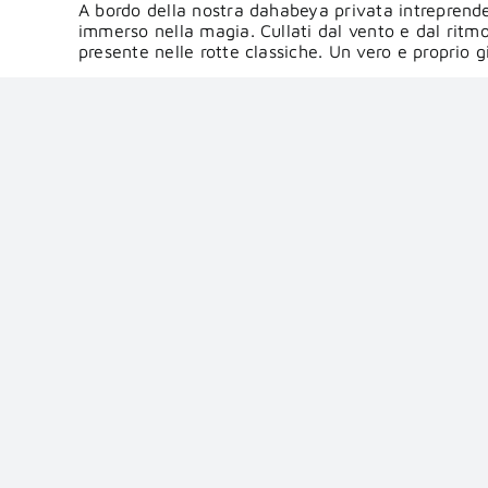
A bordo della nostra dahabeya privata intreprende
immerso nella magia. Cullati dal vento e dal ritm
presente nelle rotte classiche. Un vero e proprio gi
E ancora: Edfu e Kom Ombo, siti che racchiudono l
profondo sud.
Le esperienze che vivremo saranno uniche: dalla vi
dei migiori alberghi del mondo!