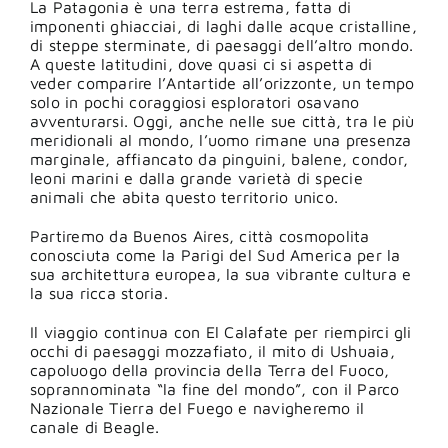
La Patagonia è una terra estrema, fatta di
imponenti ghiacciai, di laghi dalle acque cristalline,
di steppe sterminate, di paesaggi dell’altro mondo.
A queste latitudini, dove quasi ci si aspetta di
veder comparire l’Antartide all’orizzonte, un tempo
solo in pochi coraggiosi esploratori osavano
avventurarsi. Oggi, anche nelle sue città, tra le più
meridionali al mondo, l’uomo rimane una presenza
marginale, affiancato da pinguini, balene, condor,
leoni marini e dalla grande varietà di specie
animali che abita questo territorio unico.
Partiremo da
Buenos Aires
, città cosmopolita
conosciuta come la Parigi del Sud America per la
sua architettura europea, la sua vibrante cultura e
la sua ricca storia.
Il viaggio continua con El Calafate per riempirci gli
occhi di paesaggi mozzafiato, il mito di
Ushuaia
,
capoluogo della provincia della Terra del Fuoco,
soprannominata “la fine del mondo”, con il
Parco
Nazionale Tierra del Fuego e n
avigheremo il
canale di Beagle.